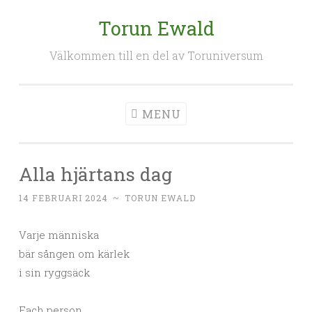
Torun Ewald
Skip
to
Välkommen till en del av Toruniversum
content
MENU
Alla hjärtans dag
14 FEBRUARI 2024
~
TORUN EWALD
Varje människa
bär sången om kärlek
i sin ryggsäck
Each person