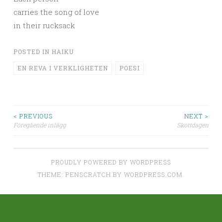
carries the song of love
in their rucksack
POSTED IN
HAIKU
EN REVA I VERKLIGHETEN
POESI
Post
< PREVIOUS
NEXT >
Föregående inlägg
Skottdagen
navigation
PROUDLY POWERED BY WORDPRESS
THEME: PENSCRATCH BY
WORDPRESS.COM
.