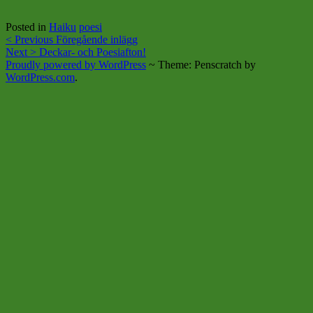
Posted in
Haiku
poesi
Post
< Previous
Föregående inlägg
Next >
Deckar- och Poesiafton!
navigation
Proudly powered by WordPress
~
Theme: Penscratch by
WordPress.com
.