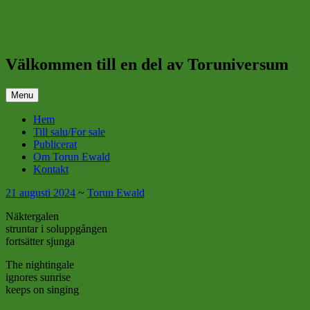
Skip
Torun Ewald
to
content
Välkommen till en del av Toruniversum
Menu
Hem
Till salu/For sale
Publicerat
Om Torun Ewald
Kontakt
21 augusti 2024
~
Torun Ewald
Näktergalen
struntar i soluppgången
fortsätter sjunga
The nightingale
ignores sunrise
keeps on singing